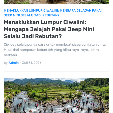
MENAKLUKKAN LUMPUR CIWALINI: MENGAPA JELAJAH PAKAI
JEEP MINI SELALU JADI REBUTAN?
Menaklukkan Lumpur Ciwalini:
Mengapa Jelajah Pakai Jeep Mini
Selalu Jadi Rebutan?
Ciwidey selalu punya cara untuk membuat siapa pun jatuh cinta.
Mulai dari hamparan kebun teh yang hijau royo-royo, udara
berkabu…
by
Admin
-
Juli 31, 2026