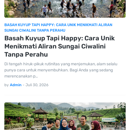
BASAH KUYUP TAPI HAPPY: CARA UNIK MENIKMATI ALIRAN
SUNGAI CIWALINI TANPA PERAHU
Basah Kuyup Tapi Happy: Cara Unik
Menikmati Aliran Sungai Ciwalini
Tanpa Perahu
Di tengah hiruk-pikuk rutinitas yang menjemukan, alam selalu
punya cara untuk menyembuhkan. Bagi Anda yang sedang
merencanakan p…
by
Admin
-
Juli 30, 2026