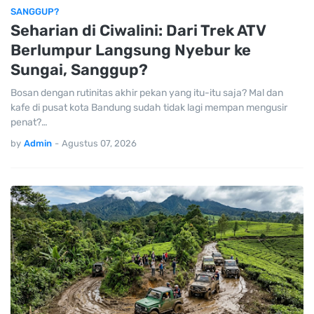
SANGGUP?
Seharian di Ciwalini: Dari Trek ATV
Berlumpur Langsung Nyebur ke
Sungai, Sanggup?
Bosan dengan rutinitas akhir pekan yang itu-itu saja? Mal dan
kafe di pusat kota Bandung sudah tidak lagi mempan mengusir
penat?…
by
Admin
-
Agustus 07, 2026