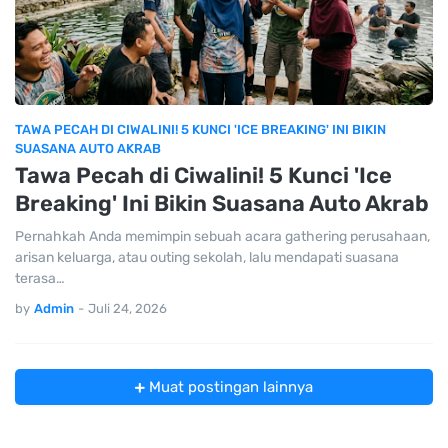
TAWA PECAH DI CIWALINI! 5 KUNCI 'ICE BREAKING' INI BIKIN
SUASANA AUTO AKRAB
Tawa Pecah di Ciwalini! 5 Kunci 'Ice
Breaking' Ini Bikin Suasana Auto Akrab
Pernahkah Anda memimpin sebuah acara gathering perusahaan,
arisan keluarga, atau outing sekolah, lalu mendapati suasana
terasa…
by
Admin
-
Juli 24, 2026
Muat postingan lainnya