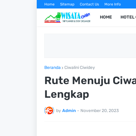
Home
Sitemap
Contact Us
More Info
HOME
HOTEL 
Beranda
Ciwalini Ciwidey
Rute Menuju Ciwa
Lengkap
by
Admin
-
November 20, 2023