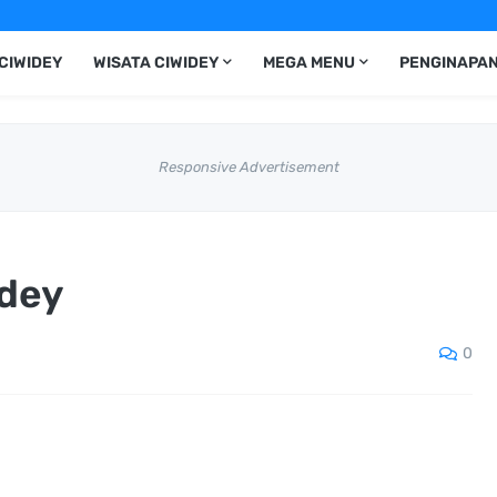
CIWIDEY
WISATA CIWIDEY
MEGA MENU
PENGINAPAN
Responsive Advertisement
idey
0