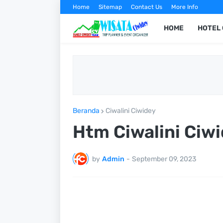
Home
Sitemap
Contact Us
More Info
HOME
HOTEL 
Beranda
Ciwalini Ciwidey
Htm Ciwalini Ciw
by
Admin
-
September 09, 2023