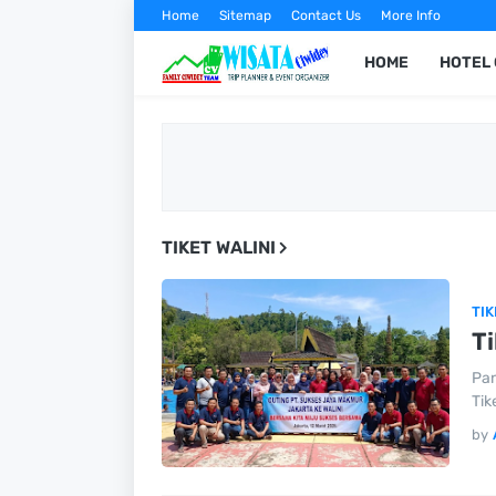
Home
Sitemap
Contact Us
More Info
HOME
HOTEL 
TIKET WALINI
TIK
Ti
Pan
Tik
by